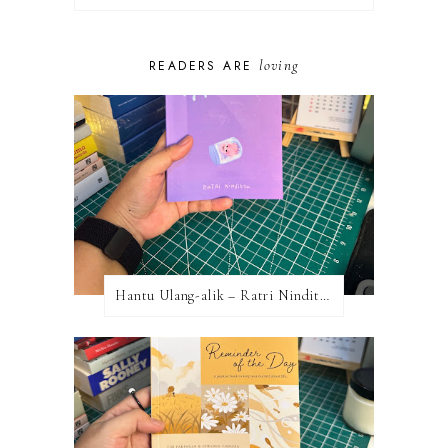
loving
READERS ARE
Hantu Ulang-alik – Ratri Ninditya