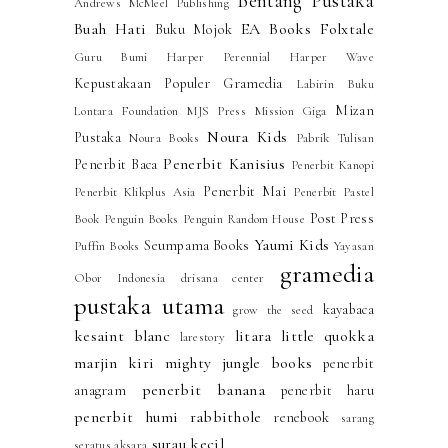
Bentang Pustaka
Andrews McMeel Publishing
Buah Hati
EA Books
Folxtale
Buku Mojok
Guru Bumi
Harper Perennial
Harper Wave
Kepustakaan Populer Gramedia
Labirin Buku
Mizan
Lontara Foundation
MJS Press
Mission Giga
Noura Kids
Pustaka
Noura Books
Pabrik Tulisan
Penerbit Kanisius
Penerbit Baca
Penerbit Kanopi
Penerbit Mai
Penerbit Klikplus Asia
Penerbit Pastel
Post Press
Book
Penguin Books
Penguin Random House
Yaumi Kids
Seumpama Books
Puffin Books
Yayasan
gramedia
Obor Indonesia
drisana center
pustaka utama
kayabaca
grow the seed
kesaint blanc
litara
little quokka
larestory
marjin kiri
mighty jungle books
penerbit
penerbit banana
anagram
penerbit haru
penerbit humi
rabbithole
renebook
sarang
surau kecil
seratus aksara