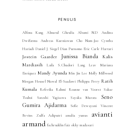
PENULIS
Alfona Kang
Alnurul Gheulia
Altami N.D
Andina
Dwifatma
Andreas Kurniawan
Cho Nam-Joo
Cyntha
Hariadi
Daniel J. Siegel
Dian Purnomo
Eric Carle
Hartari
Junissa Bianda
Jostein Gaarder
Kalis
Mardiasih
Laila S.Chudori
Lang Leav
Mariana
Maudy Ayunda
Enríquez
Min Jin Lee
Molly Millwood
Ratih
Morgan Housel
Nawal El-Saadawi
Philippa Perry
Kumala
Referika Rahmi
Roanne van Voorst
Sakae
Seno
Tsuboi
Satoshi Yagisawa
Sayaka Murata
Gumira Ajidarma
Sofie Dewayani
Vincent
avianti
Bevins
Zulfa Adiputri
amalia yunus
armand
fachruddin faiz
okky madasari