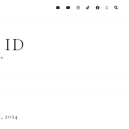
 ID
GU
 2024