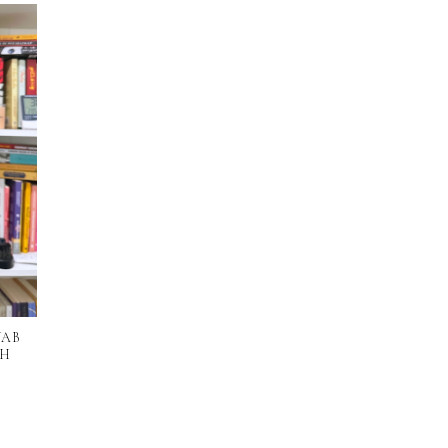
WAB
UH