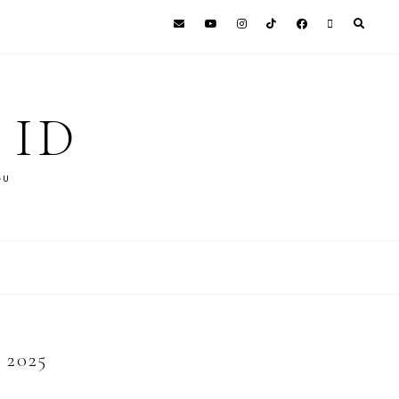
 ID
GU
2025