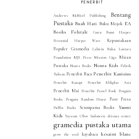
PENERBIT
Bentang
Andrews McMeel Publishing
Pustaka
Buah Hati
EA
Buku Mojok
Books
Folxtale
Guru Bumi
Harper
Kepustakaan
Perennial
Harper Wave
Populer Gramedia
Labirin Buku
Lontara
Mizan
Foundation
MJS Press
Mission Giga
Noura Kids
Pustaka
Noura Books
Pabrik
Penerbit Kanisius
Penerbit Baca
Tulisan
Penerbit Kanopi
Penerbit Klikplus Asia
Penerbit Mai
Penerbit Pastel Book
Penguin
Post Press
Books
Penguin Random House
Yaumi
Seumpama Books
Puffin Books
Kids
Yayasan Obor Indonesia
drisana center
gramedia pustaka utama
kesaint blanc
kayabaca
grow the seed