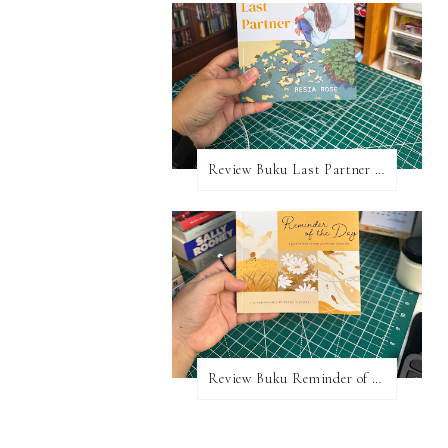
Review Buku Last Partner karya Resia Rose
Review Buku Reminder of the Day — Tim Pakpahan & Chelsea Tjandra