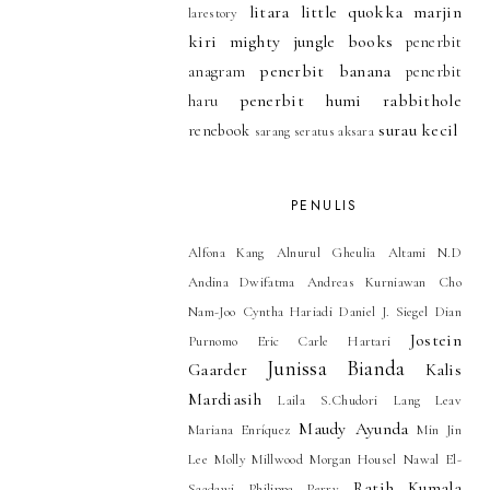
litara
little quokka
marjin
larestory
kiri
mighty jungle books
penerbit
penerbit banana
anagram
penerbit
penerbit humi
rabbithole
haru
surau kecil
renebook
sarang seratus aksara
PENULIS
Alfona Kang
Alnurul Gheulia
Altami N.D
Andina Dwifatma
Andreas Kurniawan
Cho
Nam-Joo
Cyntha Hariadi
Daniel J. Siegel
Dian
Jostein
Purnomo
Eric Carle
Hartari
Junissa Bianda
Gaarder
Kalis
Mardiasih
Laila S.Chudori
Lang Leav
Maudy Ayunda
Mariana Enríquez
Min Jin
Lee
Molly Millwood
Morgan Housel
Nawal El-
Ratih Kumala
Saadawi
Philippa Perry