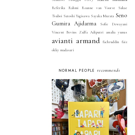
Referika Rahmi
Roanne van Voorst
Sakae
Seno
Tsuboi
Satoshi Yagisawa
Sayaka Murata
Gumira Ajidarma
Sofie Dewayani
Vincent Bevins
Zulfa Adiputri
amalia yunus
avianti armand
fachruddin faiz
okky madasari
recommends
NORMAL PEOPLE