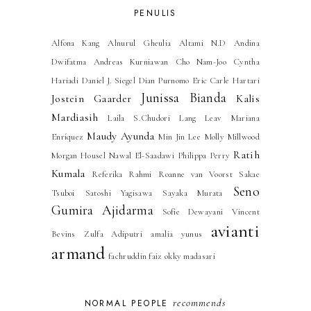
PENULIS
Alfona Kang
Alnurul Gheulia
Altami N.D
Andina
Dwifatma
Andreas Kurniawan
Cho Nam-Joo
Cyntha
Hariadi
Daniel J. Siegel
Dian Purnomo
Eric Carle
Hartari
Junissa Bianda
Jostein Gaarder
Kalis
Mardiasih
Laila S.Chudori
Lang Leav
Mariana
Maudy Ayunda
Enríquez
Min Jin Lee
Molly Millwood
Ratih
Morgan Housel
Nawal El-Saadawi
Philippa Perry
Kumala
Referika Rahmi
Roanne van Voorst
Sakae
Seno
Tsuboi
Satoshi Yagisawa
Sayaka Murata
Gumira Ajidarma
Sofie Dewayani
Vincent
avianti
Bevins
Zulfa Adiputri
amalia yunus
armand
fachruddin faiz
okky madasari
recommends
NORMAL PEOPLE