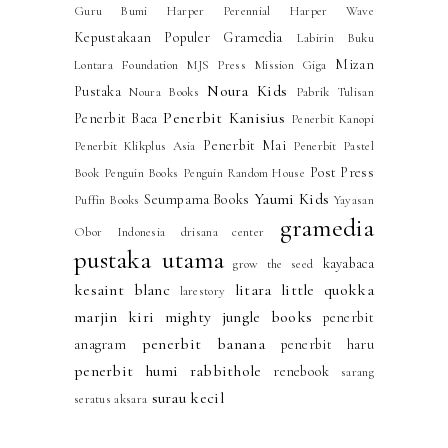
Guru Bumi
Harper Perennial
Harper Wave
Kepustakaan Populer Gramedia
Labirin Buku
Mizan
Lontara Foundation
MJS Press
Mission Giga
Noura Kids
Pustaka
Noura Books
Pabrik Tulisan
Penerbit Kanisius
Penerbit Baca
Penerbit Kanopi
Penerbit Mai
Penerbit Klikplus Asia
Penerbit Pastel
Post Press
Book
Penguin Books
Penguin Random House
Yaumi Kids
Seumpama Books
Puffin Books
Yayasan
gramedia
Obor Indonesia
drisana center
pustaka utama
kayabaca
grow the seed
kesaint blanc
litara
little quokka
larestory
marjin kiri
mighty jungle books
penerbit
penerbit banana
anagram
penerbit haru
penerbit humi
rabbithole
renebook
sarang
surau kecil
seratus aksara