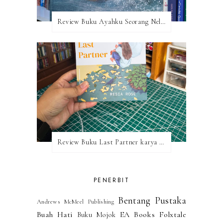
Review Buku Ayahku Seorang Nelayan: Menyelami Kehidupan Nelayan
Review Buku Last Partner karya Resia Rose
PENERBIT
Bentang Pustaka
Andrews McMeel Publishing
Buah Hati
EA Books
Folxtale
Buku Mojok